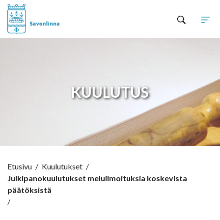
Hyppää sisältöön
KUULUTUS
Etusivu
/
Kuulutukset
/
Julkipanokuulutukset meluilmoituksia koskevista
päätöksistä
/