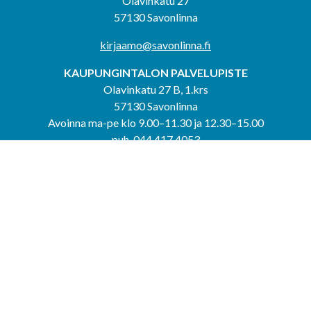
Olavinkatu 27
57130 Savonlinna
kirjaamo@savonlinna.fi
KAUPUNGINTALON PALVELUPISTE
Olavinkatu 27 B, 1.krs
57130 Savonlinna
Avoinna ma-pe klo 9.00–11.30 ja 12.30–15.00
puh. 044 417 4053
KERIMÄEN YHTEISPALVELUPISTE
Kerimäentie 6
58200 Kerimäki
Avoinna ke-to klo 9.00–12.00 ja 12.30–15.00.
PUNKAHARJUN YHTEISPALVELUPISTE
Kauppatie 20
58500 Punkaharju
Avoinna ma-ti klo 9.00–12.00 ja 12.30–15.30.