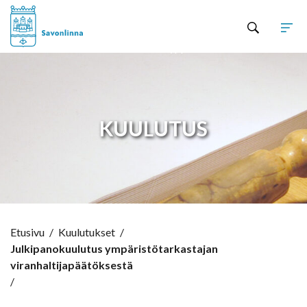
Hyppää sisältöön
KUULUTUS
Etusivu
/
Kuulutukset
/
Julkipanokuulutus ympäristötarkastajan
viranhaltijapäätöksestä
/