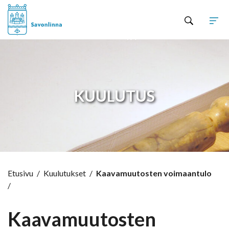
Hyppää sisältöön
KUULUTUS
Etusivu
/
Kuulutukset
/
Kaavamuutosten voimaantulo
/
Kaavamuutosten