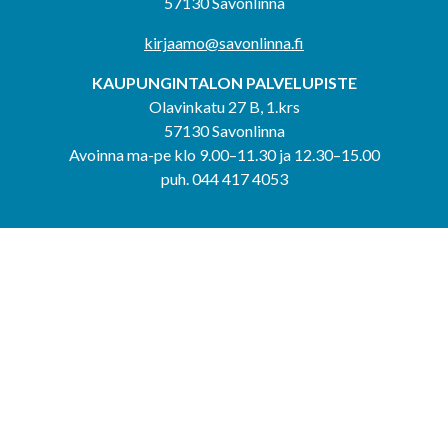
57130 Savonlinna
kirjaamo@savonlinna.fi
KAUPUNGINTALON PALVELUPISTE
Olavinkatu 27 B, 1.krs
57130 Savonlinna
Avoinna ma-pe klo 9.00–11.30 ja 12.30–15.00
puh. 044 417 4053
KERIMÄEN YHTEISPALVELUPISTE
Kerimäentie 6
58200 Kerimäki
Avoinna ke-to klo 9.00–12.00 ja 12.30–15.00.
PUNKAHARJUN YHTEISPALVELUPISTE
Kauppatie 20
58500 Punkaharju
Avoinna ma-ti klo 9.00–12.00 ja 12.30–15.30.