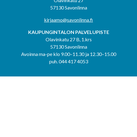
Olavinkatu 27
57130 Savonlinna
kirjaamo@savonlinna.fi
KAUPUNGINTALON PALVELUPISTE
Olavinkatu 27 B, 1.krs
57130 Savonlinna
Avoinna ma-pe klo 9.00–11.30 ja 12.30–15.00
puh. 044 417 4053
KERIMÄEN YHTEISPALVELUPISTE
Kerimäentie 6
58200 Kerimäki
Avoinna ke-to klo 9.00–12.00 ja 12.30–15.00.
PUNKAHARJUN YHTEISPALVELUPISTE
Kauppatie 20
58500 Punkaharju
Avoinna ma-ti klo 9.00–12.00 ja 12.30–15.30.