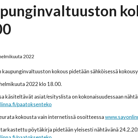
punginvaltuuston ko
00
. helmikuuta 2022
n kaupunginvaltuuston kokous pidetään sähköisessä kokous
helmikuuta 2022 klo 18.00.
 käsiteltävät asiat/esityslista on kokonaisuudessaan näht
inna.fi/paatoksenteko
seurata kokousta vain internetissä osoitteessa
www.savonlinn
arkastettu pöytäkirja pidetään yleisesti nähtävänä 24.2.20
inna.fi/paatoksenteko