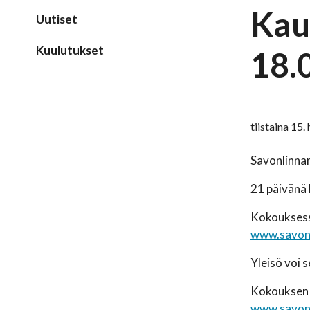
Kau
Uutiset
Kuulutukset
18.
tiistaina 15
Savonlinna
21 päivänä 
Kokouksessa
www.savonl
Yleisö voi 
Kokouksen t
www.savonl