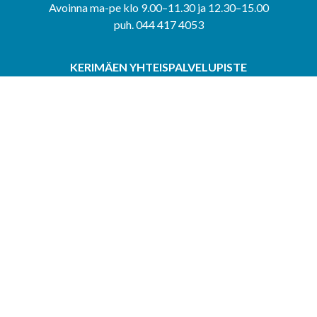
Avoinna ma-pe klo 9.00–11.30 ja 12.30–15.00
puh. 044 417 4053
KERIMÄEN YHTEISPALVELUPISTE
Kerimäentie 6
58200 Kerimäki
Avoinna ke-to klo 9.00–12.00 ja 12.30–15.00.
PUNKAHARJUN YHTEISPALVELUPISTE
Kauppatie 20
58500 Punkaharju
Avoinna ma-ti klo 9.00–12.00 ja 12.30–15.30.
Saavutettavuusseloste