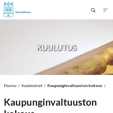
Hyppää sisältöön
KUULUTUS
Etusivu
/
Kuulutukset
/
Kaupunginvaltuuston kokous
/
Kaupunginvaltuuston