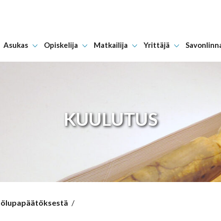
Asukas
Opiskelija
Matkailija
Yrittäjä
Savonlinn
Hyppää sisältöön
KUULUTUS
stölupapäätöksestä
/