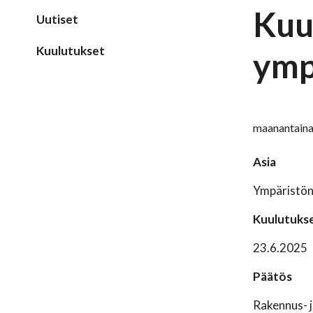
Kuu
Uutiset
Kuulutukset
ymp
maanantaina
Asia
Ympäristöns
Kuulutukse
23.6.2025
Päätös
Rakennus- j