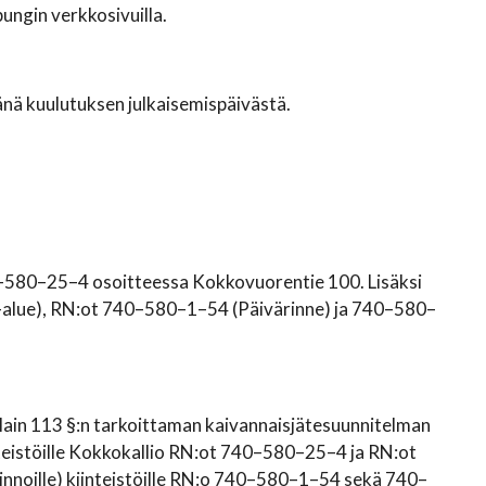
pungin verkkosivuilla.
nä kuulutuksen julkaisemispäivästä.
40–580–25–4 osoitteessa Kokkovuorentie 100. Lisäksi
a-alue), RN:ot 740–580–1–54 (Päivärinne) ja 740–580–
ain 113 §:n tarkoittaman kaivannaisjätesuunnitelman
nteistöille Kokkokallio RN:ot 740–580–25–4 ja RN:ot
nnoille) kiinteistöille RN:o 740–580–1–54 sekä 740–