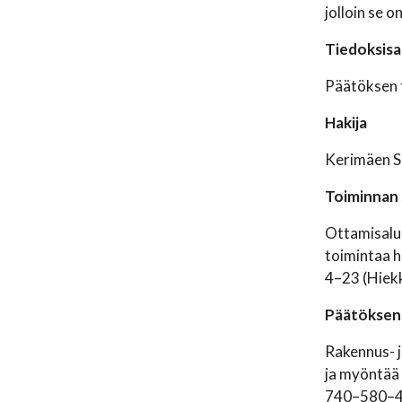
jolloin se o
Tiedoksisa
Päätöksen 
Hakija
Kerimäen S
Toiminnan s
Ottamisalue
toimintaa h
4–23 (Hiekk
Päätöksen 
Rakennus- 
ja myöntää 
740–580–4–3