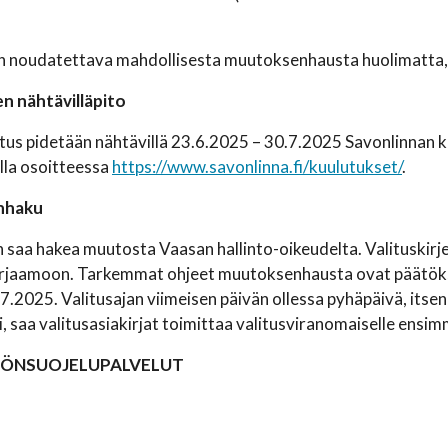
 noudatettava mahdollisesta muutoksenhausta huolimatta, e
n nähtävilläpito
us pidetään nähtävillä 23.6.2025 – 30.7.2025 Savonlinnan kau
lla osoitteessa
https://www.savonlinna.fi/kuulutukset/
.
nhaku
saa hakea muutosta Vaasan hallinto-oikeudelta. Valituskirjel
rjaamoon. Tarkemmat ohjeet muutoksenhausta ovat päätöksen
7.2025. Valitusajan viimeisen päivän ollessa pyhäpäivä, itsenä
i, saa valitusasiakirjat toimittaa valitusviranomaiselle ensim
TÖNSUOJELUPALVELUT