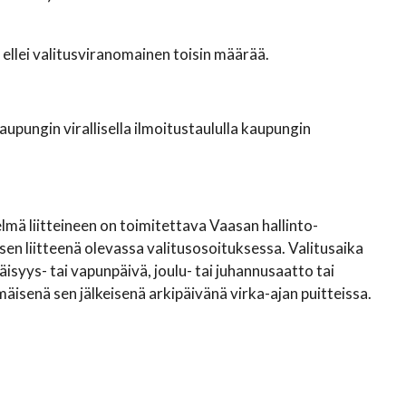
llei valitusviranomainen toisin määrää.
pungin virallisella ilmoitustaululla kaupungin
mä liitteineen on toimitettava Vaasan hallinto-
 liitteenä olevassa valitusosoituksessa. Valitusaika
isyys- tai vapunpäivä, joulu- tai juhannusaatto tai
mäisenä sen jälkeisenä arkipäivänä virka-ajan puitteissa.