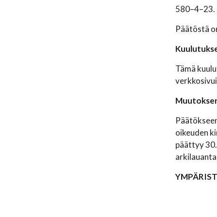
580–4–23.
Päätöstä on
Kuulutukse
Tämä kuulut
verkkosivui
Muutokse
Päätökseen 
oikeuden ki
päättyy 30.
arkilauanta
YMPÄRIS