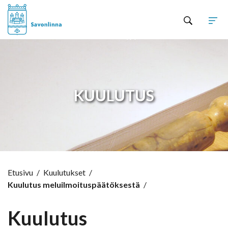
Hyppää sisältöön
KUULUTUS
Etusivu
/
Kuulutukset
/
Kuulutus meluilmoituspäätöksestä
/
Kuulutus