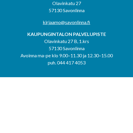
Olavinkatu 27
57130 Savonlinna
kirjaamo@savonlinna.fi
KAUPUNGINTALON PALVELUPISTE
Olavinkatu 27 B, 1.krs
57130 Savonlinna
Avoinna ma-pe klo 9.00–11.30 ja 12.30–15.00
puh. 044 417 4053
KERIMÄEN YHTEISPALVELUPISTE
Kerimäentie 6
58200 Kerimäki
Avoinna ke-to klo 9.00–12.00 ja 12.30–15.00.
PUNKAHARJUN YHTEISPALVELUPISTE
Kauppatie 20
58500 Punkaharju