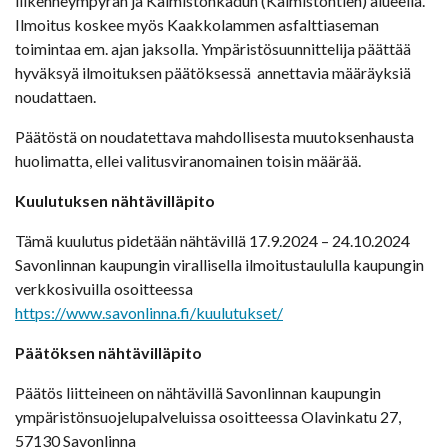
liikenneympyrän ja Kalmistonkadun (Kalmistontien) alueella.
Ilmoitus koskee myös Kaakkolammen asfalttiaseman
toimintaa em. ajan jaksolla. Ympäristösuunnittelija päättää
hyväksyä ilmoituksen päätöksessä annettavia määräyksiä
noudattaen.
Päätöstä on noudatettava mahdollisesta muutoksenhausta
huolimatta, ellei valitusviranomainen toisin määrää.
Kuulutuksen nähtävilläpito
Tämä kuulutus pidetään nähtävillä 17.9.2024 – 24.10.2024
Savonlinnan kaupungin virallisella ilmoitustaululla kaupungin
verkkosivuilla osoitteessa
https://www.savonlinna.fi/kuulutukset/
Päätöksen nähtävilläpito
Päätös liitteineen on nähtävillä Savonlinnan kaupungin
ympäristönsuojelupalveluissa osoitteessa Olavinkatu 27,
57130 Savonlinna