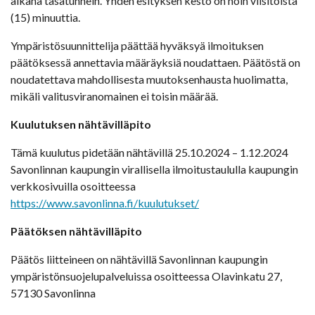
aikana tasatunnein. Yhden esityksen kesto on noin viisitoista
(15) minuuttia.
Ympäristösuunnittelija päättää hyväksyä ilmoituksen
päätöksessä annettavia määräyksiä noudattaen. Päätöstä on
noudatettava mahdollisesta muutoksenhausta huolimatta,
mikäli valitusviranomainen ei toisin määrää.
Kuulutuksen nähtävilläpito
Tämä kuulutus pidetään nähtävillä 25.10.2024 – 1.12.2024
Savonlinnan kaupungin virallisella ilmoitustaululla kaupungin
verkkosivuilla osoitteessa
https://www.savonlinna.fi/kuulutukset/
Päätöksen nähtävilläpito
Päätös liitteineen on nähtävillä Savonlinnan kaupungin
ympäristönsuojelupalveluissa osoitteessa Olavinkatu 27,
57130 Savonlinna