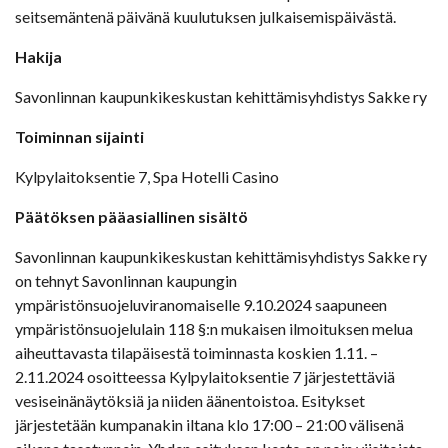
seitsemäntenä päivänä kuulutuksen julkaisemispäivästä.
Hakija
Savonlinnan kaupunkikeskustan kehittämisyhdistys Sakke ry
Toiminnan sijainti
Kylpylaitoksentie 7, Spa Hotelli Casino
Päätöksen pääasiallinen sisältö
Savonlinnan kaupunkikeskustan kehittämisyhdistys Sakke ry
on tehnyt Savonlinnan kaupungin
ympäristönsuojeluviranomaiselle 9.10.2024 saapuneen
ympäristönsuojelulain 118 §:n mukaisen ilmoituksen melua
aiheuttavasta tilapäisestä toiminnasta koskien 1.11. –
2.11.2024 osoitteessa Kylpylaitoksentie 7 järjestettäviä
vesiseinänäytöksiä ja niiden äänentoistoa. Esitykset
järjestetään kumpanakin iltana klo 17:00 – 21:00 välisenä