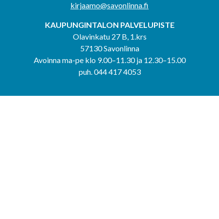
kirjaamo@savonlinna.fi
KAUPUNGINTALON PALVELUPISTE
Olavinkatu 27 B, 1.krs
57130 Savonlinna
Avoinna ma-pe klo 9.00–11.30 ja 12.30–15.00
puh. 044 417 4053
KERIMÄEN YHTEISPALVELUPISTE
Kerimäentie 6
58200 Kerimäki
Avoinna ke-to klo 9.00–12.00 ja 12.30–15.00.
PUNKAHARJUN YHTEISPALVELUPISTE
Kauppatie 20
58500 Punkaharju
Avoinna ma-ti klo 9.00–12.00 ja 12.30–15.30.