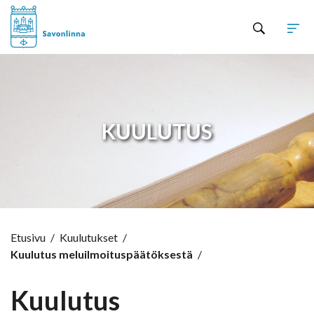
Hyppää sisältöön
KUULUTUS
Etusivu
/
Kuulutukset
/
Kuulutus meluilmoituspäätöksestä
/
Kuulutus