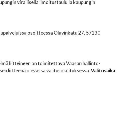
ungin virallisella ilmoitustaululla kaupungin
elupalveluissa osoitteessa Olavinkatu 27, 57130
mä liitteineen on toimitettava Vaasan hallinto-
n liitteenä olevassa valitusosoituksessa.
Valitusaika