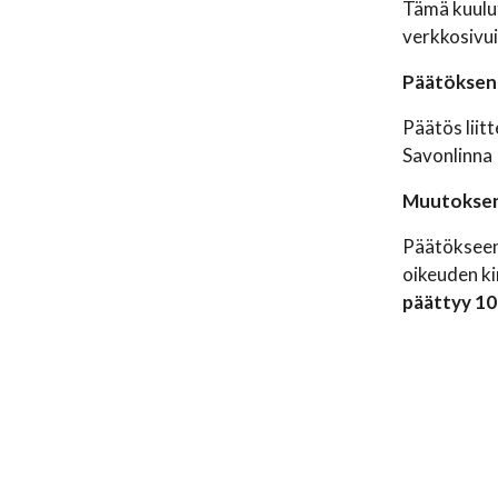
Tämä kuulut
verkkosivui
Päätöksen 
Päätös liit
Savonlinna
Muutokse
Päätökseen 
oikeuden k
päättyy 10