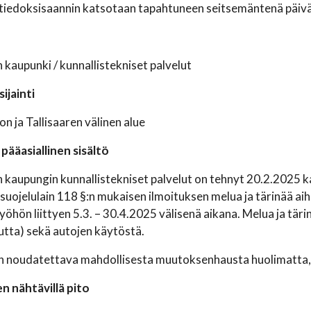
iedoksisaannin katsotaan tapahtuneen seitsemäntenä päivän
 kaupunki / kunnallistekniset palvelut
ijainti
n ja Tallisaaren välinen alue
pääasiallinen sisältö
 kaupungin kunnallistekniset palvelut on tehnyt 20.2.2025
uojelulain 118 §:n mukaisen ilmoituksen melua ja tärinää aihe
öhön liittyen 5.3. – 30.4.2025 välisenä aikana. Melua ja täri
tta) sekä autojen käytöstä.
 noudatettava mahdollisesta muutoksenhausta huolimatta, e
n nähtävillä pito