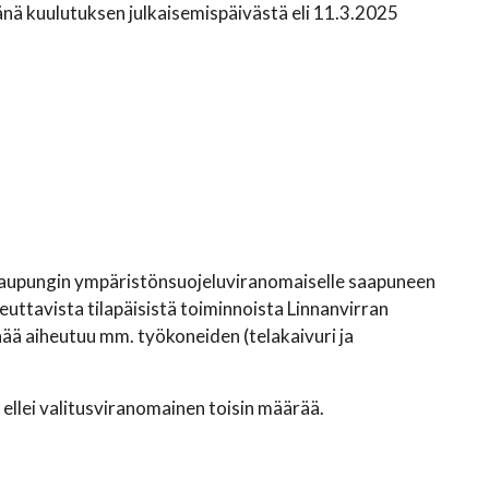
ä kuulutuksen julkaisemispäivästä eli 11.3.2025
 kaupungin ympäristönsuojeluviranomaiselle saapuneen
uttavista tilapäisistä toiminnoista Linnanvirran
nää aiheutuu mm. työkoneiden (telakaivuri ja
llei valitusviranomainen toisin määrää.