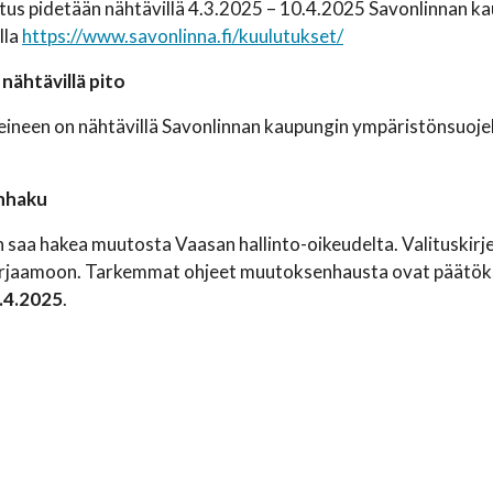
us pidetään nähtävillä 4.3.2025 – 10.4.2025 Savonlinnan kaup
lla
https://www.savonlinna.fi/kuulutukset/
nähtävillä pito
teineen on nähtävillä Savonlinnan kaupungin ympäristönsuoj
nhaku
saa hakea muutosta Vaasan hallinto-oikeudelta. Valituskirjel
irjaamoon. Tarkemmat ohjeet muutoksenhausta ovat päätökse
.4.2025
.