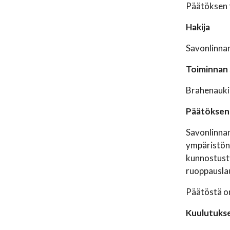
Päätöksen t
Hakija
Savonlinnan
Toiminnan s
Brahenaukio
Päätöksen 
Savonlinnan
ympäristöns
kunnostusty
ruoppauslau
Päätöstä on
Kuulutukse