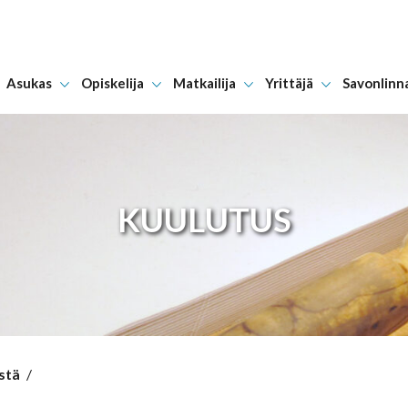
Asukas
Opiskelija
Matkailija
Yrittäjä
Savonlinn
Hyppää sisältöön
KUULUTUS
stä
/