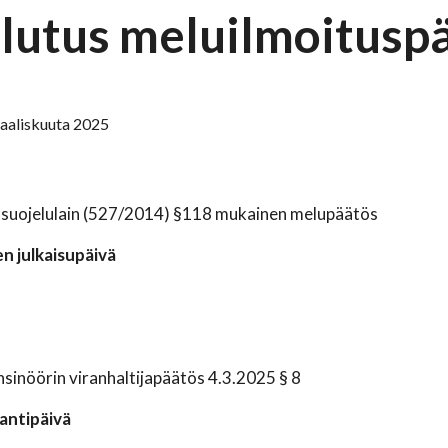
lutus meluilmoitusp
 maaliskuuta 2025
suojelulain (527/2014) §118 mukainen melupäätös
n julkaisupäivä
sinöörin viranhaltijapäätös 4.3.2025 § 8
antipäivä