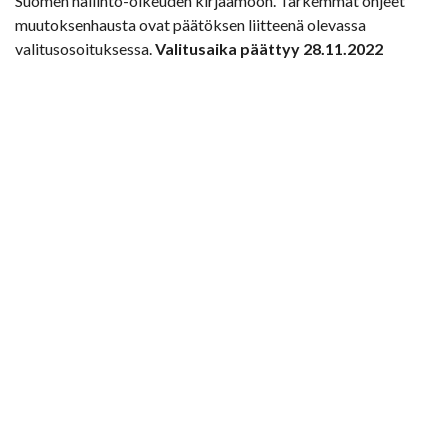
Suomen hallinto-oikeuden kirjaamoon. Tarkemmat ohjeet
muutoksenhausta ovat päätöksen liitteenä olevassa
valitusosoituksessa.
Valitusaika päättyy 28.11.2022