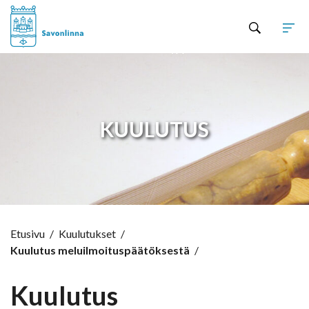
Hyppää sisältöön
KUULUTUS
Etusivu
/
Kuulutukset
/
Kuulutus meluilmoituspäätöksestä
/
Kuulutus