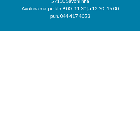
57130 Savonlinna
Avoinna ma-pe klo 9.00–11.30 ja 12.30–15.00
puh. 044 417 4053
KERIMÄEN YHTEISPALVELUPISTE
Kerimäentie 6
58200 Kerimäki
Avoinna ke-to klo 9.00–12.00 ja 12.30–15.00.
PUNKAHARJUN YHTEISPALVELUPISTE
Kauppatie 20
58500 Punkaharju
Avoinna ma-ti klo 9.00–12.00 ja 12.30–15.30.
Saavutettavuusseloste