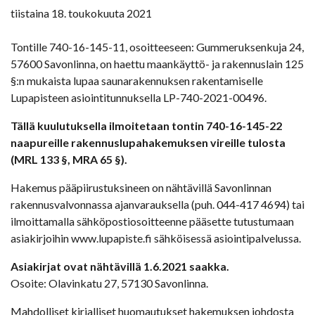
tiistaina 18. toukokuuta 2021
Tontille 740-16-145-11, osoitteeseen: Gummeruksenkuja 24,
57600 Savonlinna, on haettu maankäyttö- ja rakennuslain 125
§:n mukaista lupaa saunarakennuksen rakentamiselle
Lupapisteen asiointitunnuksella LP-740-2021-00496.
Tällä kuulutuksella ilmoitetaan tontin 740-16-145-22
naapureille rakennuslupahakemuksen vireille tulosta
(MRL 133 §, MRA 65 §).
Hakemus pääpiirustuksineen on nähtävillä Savonlinnan
rakennusvalvonnassa ajanvarauksella (puh. 044-417 4694) tai
ilmoittamalla sähköpostiosoitteenne pääsette tutustumaan
asiakirjoihin www.lupapiste.fi sähköisessä asiointipalvelussa.
Asiakirjat ovat nähtävillä 1.6.2021 saakka.
Osoite: Olavinkatu 27, 57130 Savonlinna.
Mahdolliset kirjalliset huomautukset hakemuksen johdosta