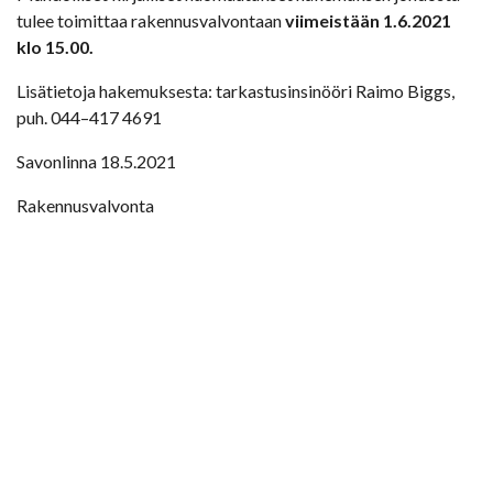
tulee toimittaa rakennusvalvontaan
viimeistään 1.6.2021
klo 15.00.
Lisätietoja hakemuksesta: tarkastusinsinööri Raimo Biggs,
puh. 044–417 4691
Savonlinna 18.5.2021
Rakennusvalvonta