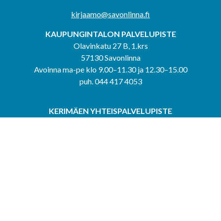
kirjaamo@savonlinna.fi
KAUPUNGINTALON PALVELUPISTE
Olavinkatu 27 B, 1.krs
57130 Savonlinna
Avoinna ma-pe klo 9.00–11.30 ja 12.30–15.00
puh. 044 417 4053
KERIMÄEN YHTEISPALVELUPISTE
Kerimäentie 6
58200 Kerimäki
Avoinna ke-to klo 9.00–12.00 ja 12.30–15.00.
PUNKAHARJUN YHTEISPALVELUPISTE
Kauppatie 20
58500 Punkaharju
Avoinna ma-ti klo 9.00–12.00 ja 12.30–15.30.