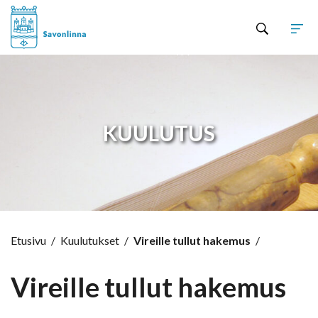
Hyppää sisältöön
KUULUTUS
Etusivu
/
Kuulutukset
/
Vireille tullut hakemus
/
Vireille tullut hakemus