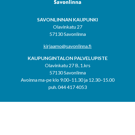
SAVONLINNAN KAUPUNKI
Olavinkatu 27
57130 Savonlinna
kirjaamo@savonlinna.fi
KAUPUNGINTALON PALVELUPISTE
Olavinkatu 27 B, 1.krs
57130 Savonlinna
Avoinna ma-pe klo 9.00–11.30 ja 12.30–15.00
puh. 044 417 4053
KERIMÄEN YHTEISPALVELUPISTE
Kerimäentie 6
58200 Kerimäki
Avoinna ke-to klo 9.00–12.00 ja 12.30–15.00.