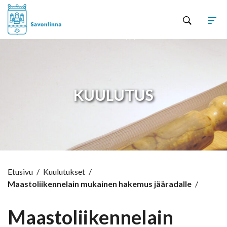
Hyppää sisältöön
KUULUTUS
Etusivu
/
Kuulutukset
/
Maastoliikennelain mukainen hakemus jääradalle
/
Maastoliikennelain