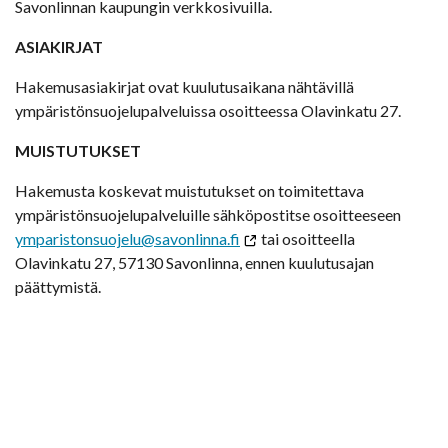
Savonlinnan kaupungin verkkosivuilla.
ASIAKIRJAT
Hakemusasiakirjat ovat kuulutusaikana nähtävillä
ympäristönsuojelupalveluissa osoitteessa Olavinkatu 27.
MUISTUTUKSET
Hakemusta koskevat muistutukset on toimitettava
ympäristönsuojelupalveluille sähköpostitse osoitteeseen
ymparistonsuojelu@savonlinna.fi
tai osoitteella
Olavinkatu 27, 57130 Savonlinna, ennen kuulutusajan
päättymistä.