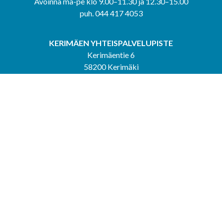
Avoinna ma-pe klo 9.00–11.30 ja 12.30–15.00
puh. 044 417 4053
KERIMÄEN YHTEISPALVELUPISTE
Kerimäentie 6
58200 Kerimäki
Avoinna ke-to klo 9.00–12.00 ja 12.30–15.00.
PUNKAHARJUN YHTEISPALVELUPISTE
Kauppatie 20
58500 Punkaharju
Avoinna ma-ti klo 9.00–12.00 ja 12.30–15.30.
Saavutettavuusseloste