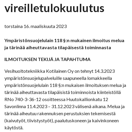
vireilletulokuulutus
torstaina 16. maaliskuuta 2023
Ympäristönsuojelulain 118 §:n mukainen ilmoitus melua
ja tärinää aiheuttavasta tilapäisestä toiminnasta
ILMOITUKSEN TEKIJÄ JA TAPAHTUMA
Vesihuoltotekniikka Kotilainen Oy on tehnyt 14.3.2023
ympäristönsuojelupalveluille saapuneella lomakkeella
ympäristönsuojelulain 118 §:n mukaisen ilmoituksen melua ja
tärinää aiheuttavasta tilapäisistä toiminnoista kiinteistöllä
RNo 740-3-36-12 osoitteessa Huutokallionkatu 12
Savonlinna 11.4.2023 – 31.12.2023 välisenä aikana. Melua ja
tärinää aiheutuu rakennuksen perustuksien tekemisestä
(kaivutyöt, tiivistystyöt), paalutuskoneen ja kaivinkoneen
käytöstä.