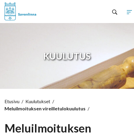
Hyppää sisältöön
KUULUTUS
Etusivu
/
Kuulutukset
/
Meluilmoituksen vireilletulokuulutus
/
Meluilmoituksen