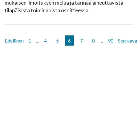
mukaisen ilmoituksen melua ja tärinää aiheuttavista
tilapäisistä toiminnoista osoitteessa...
Edellinen
1
…
4
5
6
7
8
…
90
Seuraava