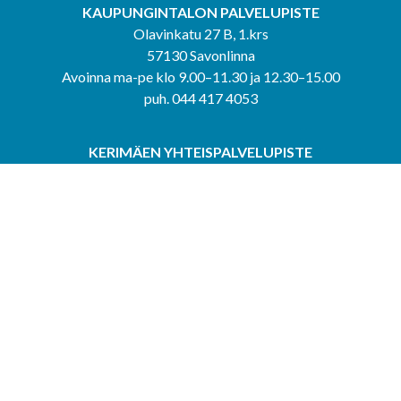
KAUPUNGINTALON PALVELUPISTE
Olavinkatu 27 B, 1.krs
57130 Savonlinna
Avoinna ma-pe klo 9.00–11.30 ja 12.30–15.00
puh. 044 417 4053
KERIMÄEN YHTEISPALVELUPISTE
Kerimäentie 6
58200 Kerimäki
Avoinna ke-to klo 9.00–12.00 ja 12.30–15.00.
PUNKAHARJUN YHTEISPALVELUPISTE
Kauppatie 20
58500 Punkaharju
Avoinna ma-ti klo 9.00–12.00 ja 12.30–15.30.
Saavutettavuusseloste