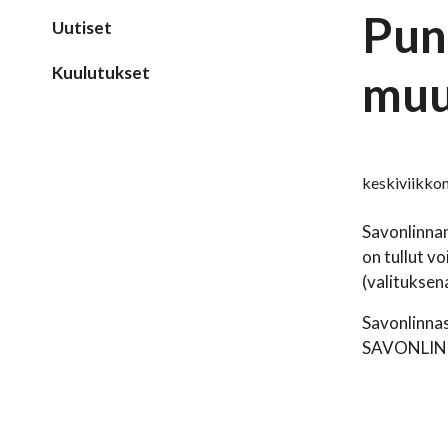
Pun
Uutiset
Kuulutukset
muu
keskiviikko
Savonlinna
on tullut 
(valituksena
Savonlinna
SAVONLIN