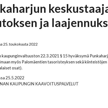
kaharjun keskustaa
toksen ja laajennuk
na 25. toukokuuta 2022
n kaupunginvaltuuston 22.3.2021 § 15 hyväksymä Punkahar
voimaan myös Palomäentien tasoristeyksen sekä kiinteistöje
laiset osat).
ssa 25.5.2022
NAN KAUPUNGIN KAAVOITUSPALVELUT