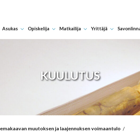
Asukas
Opiskelija
Matkailija
Yrittäjä
Savonlinn
Hyppää sisältöön
KUULUTUS
semakaavan muutoksen ja laajennuksen voimaantulo
/