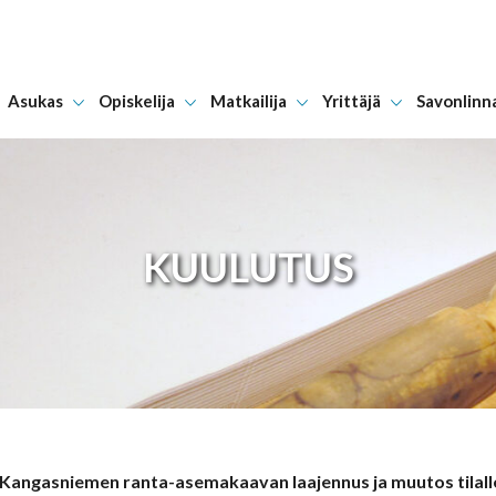
Asukas
Opiskelija
Matkailija
Yrittäjä
Savonlinn
Hyppää sisältöön
KUULUTUS
ngasniemen ranta-asemakaavan laajennus ja muutos tilalle 7