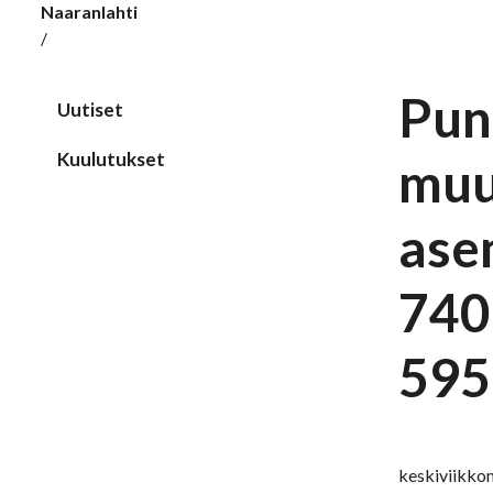
Naaranlahti
/
Pun
Uutiset
Kuulutukset
muu
ase
740-
595
keskiviikkon