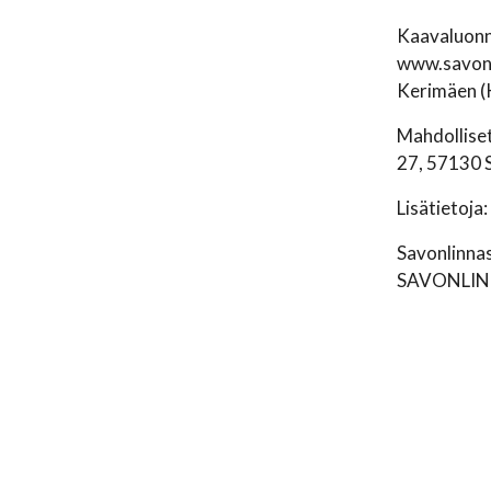
Kaavaluonno
www.savonli
Kerimäen (K
Mahdolliset
27, 57130 S
Lisätietoja
Savonlinna
SAVONLIN