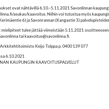
kset ovat nähtävillä 6.10.–5.11.2021 Savonlinnan kaupungin
nna.fi/asukas/kaavoitus. Niihin voi tutustua myös kaupungi
erimäentie 6) ja Savonrannan (Kangastie 3) palvelupisteiden
 mielipiteet tulee jättää viimeistään 5.11.2021 osoitteesee
avonlinna tai kaavoitus@savonlinna.fi.
: Arkkitehtitoimisto Keijo Tolppa p. 0400 139 077
ssa 6.10.2021
NAN KAUPUNGIN KAAVOITUSPALVELUT