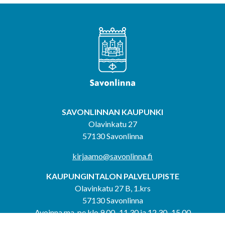
SAVONLINNAN KAUPUNKI
Olavinkatu 27
57130 Savonlinna
kirjaamo@savonlinna.fi
KAUPUNGINTALON PALVELUPISTE
Olavinkatu 27 B, 1.krs
57130 Savonlinna
Avoinna ma-pe klo 9.00–11.30 ja 12.30–15.00
puh. 044 417 4053