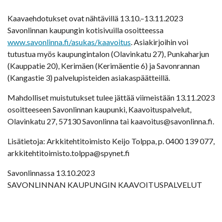
Kaavaehdotukset ovat nähtävillä 13.10.–13.11.2023
Savonlinnan kaupungin kotisivuilla osoitteessa
www.savonlinna.fi/asukas/kaavoitus
. Asiakirjoihin voi
tutustua myös kaupungintalon (Olavinkatu 27), Punkaharjun
(Kauppatie 20), Kerimäen (Kerimäentie 6) ja Savonrannan
(Kangastie 3) palvelupisteiden asiakaspäätteillä.
Mahdolliset muistutukset tulee jättää viimeistään 13.11.2023
osoitteeseen Savonlinnan kaupunki, Kaavoituspalvelut,
Olavinkatu 27, 57130 Savonlinna tai kaavoitus@savonlinna.fi.
Lisätietoja: Arkkitehtitoimisto Keijo Tolppa, p. 0400 139 077,
arkkitehtitoimisto.tolppa@spynet.fi
Savonlinnassa 13.10.2023
SAVONLINNAN KAUPUNGIN KAAVOITUSPALVELUT