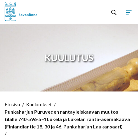
Hyppää sisältöön
KUULUTUS
Etusivu
/
Kuulutukset
/
Punkaharjun Puruveden rantayleiskaavan muutos
tilalle 740-596-5-4 Lukela ja Lukelan ranta-asemakaava
(Finlandiantie 18, 30 ja 46, Punkaharjun Laukansaari)
/