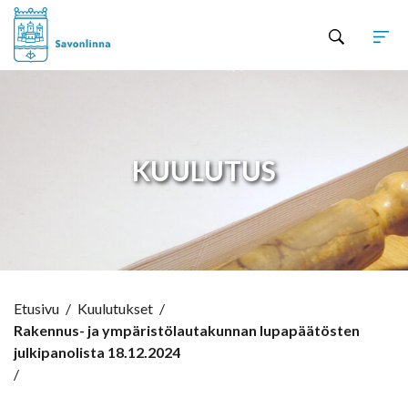
Hyppää sisältöön
KUULUTUS
Etusivu
/
Kuulutukset
/
Rakennus- ja ympäristölautakunnan lupapäätösten
julkipanolista 18.12.2024
/