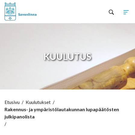
Hyppää sisältöön
KUULUTUS
Etusivu
/
Kuulutukset
/
Rakennus- ja ympäristölautakunnan lupapäätösten
julkipanolista
/