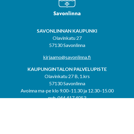
SAVONLINNAN KAUPUNKI
Olavinkatu 27
57130 Savonlinna
kirjaamo@savonlinna.fi
KAUPUNGINTALON PALVELUPISTE
Olavinkatu 27 B, 1.krs
57130 Savonlinna
Avoinna ma-pe klo 9.00–11.30 ja 12.30–15.00
puh. 044 417 4053
KERIMÄEN YHTEISPALVELUPISTE
Kerimäentie 6
58200 Kerimäki