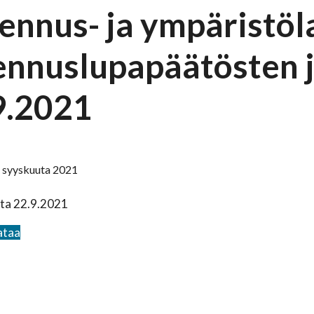
ennus- ja ympäristö
ennuslupapäätösten j
9.2021
. syyskuuta 2021
sta 22.9.2021
ataa