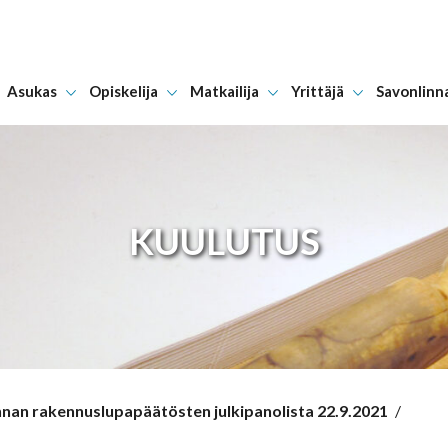
Asukas
Opiskelija
Matkailija
Yrittäjä
Savonlinn
Hyppää sisältöön
KUULUTUS
nan rakennuslupapäätösten julkipanolista 22.9.2021
/