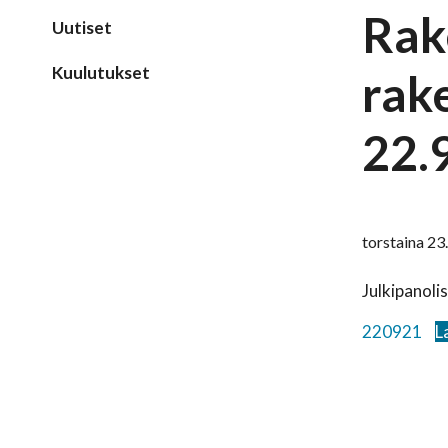
Rak
Uutiset
Kuulutukset
rak
22.
torstaina 23
Julkipanoli
220921
L