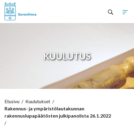
Hyppää sisältöön
KUULUTUS
Etusivu
/
Kuulutukset
/
Rakennus- ja ympäristölautakunnan
rakennuslupapäätösten julkipanolista 26.1.2022
/