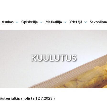
Asukas
Opiskelija
Matkailija
Yrittäjä
Savonlinn
Hyppää sisältöön
KUULUTUS
sten julkipanolista 12.7.2023
/