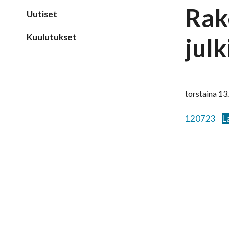
Rak
Uutiset
Kuulutukset
jul
torstaina 13
120723
L