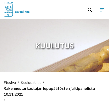
Hyppää sisältöön
KUULUTUS
Etusivu
/
Kuulutukset
/
Rakennustarkastajan lupapäätösten julkipanolista
10.11.2021
/