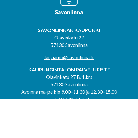
SAVONLINNAN KAUPUNKI
Olavinkatu 27
57130 Savonlinna
kirjaamo@savonlinna.fi
KAUPUNGINTALON PALVELUPISTE
Olavinkatu 27 B, 1.krs
57130 Savonlinna
Avoinna ma-pe klo 9.00–11.30 ja 12.30–15.00
puh. 044 417 4053
KERIMÄEN YHTEISPALVELUPISTE
Kerimäentie 6
58200 Kerimäki