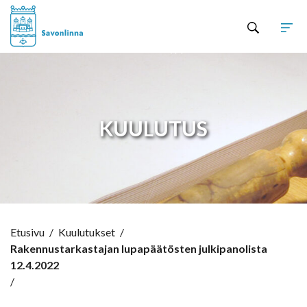
Hyppää sisältöön
KUULUTUS
Etusivu
/
Kuulutukset
/
Rakennustarkastajan lupapäätösten julkipanolista
12.4.2022
/