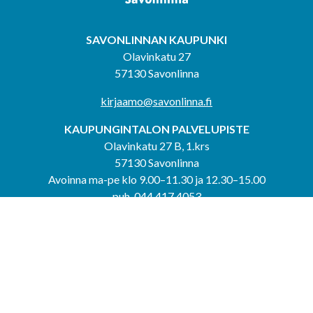
SAVONLINNAN KAUPUNKI
Olavinkatu 27
57130 Savonlinna
kirjaamo@savonlinna.fi
KAUPUNGINTALON PALVELUPISTE
Olavinkatu 27 B, 1.krs
57130 Savonlinna
Avoinna ma-pe klo 9.00–11.30 ja 12.30–15.00
puh. 044 417 4053
KERIMÄEN YHTEISPALVELUPISTE
Kerimäentie 6
58200 Kerimäki
Avoinna ke-to klo 9.00–12.00 ja 12.30–15.00.