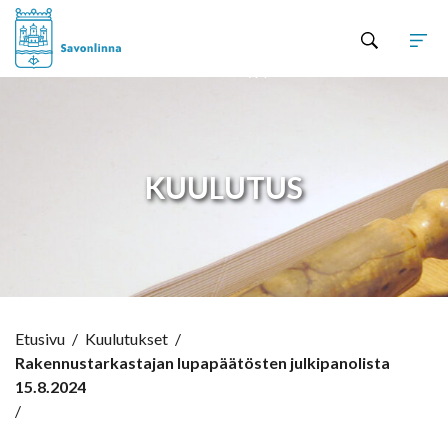
Hyppää sisältöön
KUULUTUS
Etusivu
/
Kuulutukset
/
Rakennustarkastajan lupapäätösten julkipanolista
15.8.2024
/