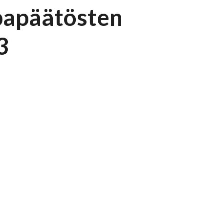
papäätösten
3