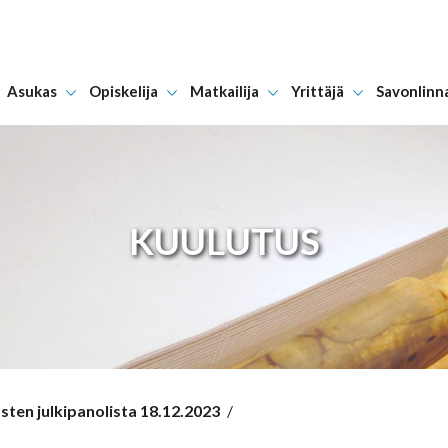
Asukas
Opiskelija
Matkailija
Yrittäjä
Savonlinn
Hyppää sisältöön
KUULUTUS
ten julkipanolista 18.12.2023
/