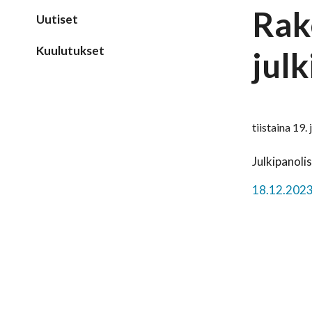
Rak
Uutiset
Kuulutukset
jul
tiistaina 19
Julkipanoli
18.12.202