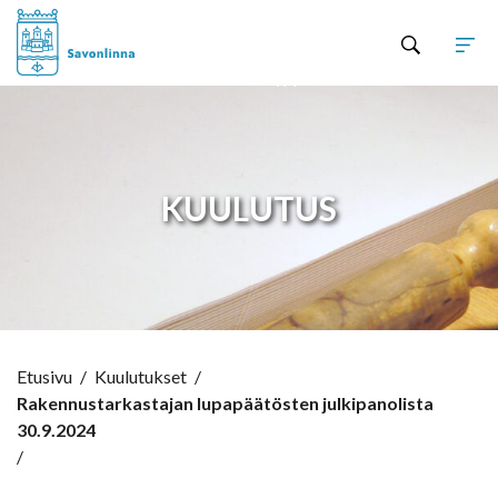
Hyppää sisältöön
KUULUTUS
Etusivu
/
Kuulutukset
/
Rakennustarkastajan lupapäätösten julkipanolista
30.9.2024
/