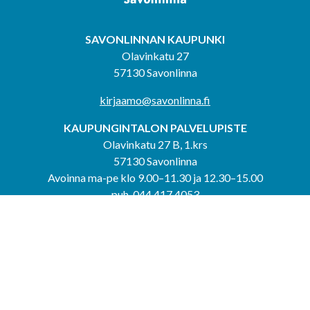
SAVONLINNAN KAUPUNKI
Olavinkatu 27
57130 Savonlinna
kirjaamo@savonlinna.fi
KAUPUNGINTALON PALVELUPISTE
Olavinkatu 27 B, 1.krs
57130 Savonlinna
Avoinna ma-pe klo 9.00–11.30 ja 12.30–15.00
puh. 044 417 4053
KERIMÄEN YHTEISPALVELUPISTE
Kerimäentie 6
58200 Kerimäki
Avoinna ke-to klo 9.00–12.00 ja 12.30–15.00.