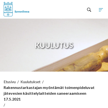
Hyppää sisältöön
KUULUTUS
Etusivu
/
Kuulutukset
/
Rakennustarkastajan myöntämät toimenpideluvat
jätevesien käsittelylaitteiden saneeraamiseen
17.5.2021
/