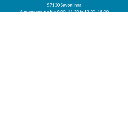
57130 Savonlinna
Avoinna ma-pe klo 9.00–11.30 ja 12.30–15.00
puh. 044 417 4053
KERIMÄEN YHTEISPALVELUPISTE
Kerimäentie 6
58200 Kerimäki
Avoinna ke-to klo 9.00–12.00 ja 12.30–15.00.
PUNKAHARJUN YHTEISPALVELUPISTE
Kauppatie 20
58500 Punkaharju
Avoinna ma-ti klo 9.00–12.00 ja 12.30–15.30.
Saavutettavuusseloste