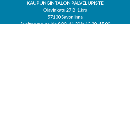
KAUPUNGINTALON PALVELUPISTE
Olavinkatu 27 B, 1.krs
57130 Savonlinna
Avoinna ma-pe klo 9.00–11.30 ja 12.30–15.00
puh. 044 417 4053
KERIMÄEN YHTEISPALVELUPISTE
Kerimäentie 6
58200 Kerimäki
Avoinna ke-to klo 9.00–12.00 ja 12.30–15.00.
PUNKAHARJUN YHTEISPALVELUPISTE
Kauppatie 20
58500 Punkaharju
Avoinna ma-ti klo 9.00–12.00 ja 12.30–15.30.
Saavutettavuusseloste