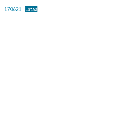
170621
Lataa