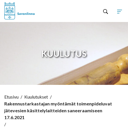
Hyppää sisältöön
KUULUTUS
Etusivu
/
Kuulutukset
/
Rakennustarkastajan myöntämät toimenpideluvat
jätevesien käsittelylaitteiden saneeraamiseen
17.6.2021
/