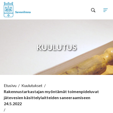
Hyppää sisältöön
KUULUTUS
Etusivu
/
Kuulutukset
/
Rakennustarkastajan myöntämät toimenpideluvat
jätevesien käsittelylaitteiden saneeraamiseen
24.5.2022
/