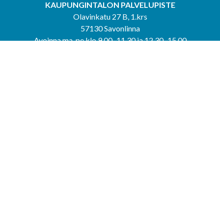
KAUPUNGINTALON PALVELUPISTE
Olavinkatu 27 B, 1.krs
57130 Savonlinna
Avoinna ma-pe klo 9.00–11.30 ja 12.30–15.00
puh. 044 417 4053
KERIMÄEN YHTEISPALVELUPISTE
Kerimäentie 6
58200 Kerimäki
Avoinna ke-to klo 9.00–12.00 ja 12.30–15.00.
PUNKAHARJUN YHTEISPALVELUPISTE
Kauppatie 20
58500 Punkaharju
Avoinna ma-ti klo 9.00–12.00 ja 12.30–15.30.
Saavutettavuusseloste