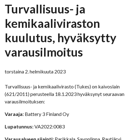
Turvallisuus- ja
kemikaaliviraston
kuulutus, hyväksytty
varausilmoitus
torstaina 2. helmikuuta 2023
Turvallisuus- ja kemikaalivirasto (Tukes) on kaivoslain
(621/2011) perusteella 18.1.2023 hyväksynyt seuraavan
varausilmoituksen:
Varaaja:
Battery 3 Finland Oy
Lupatunnus:
VA2022:0083
Varausalueen sijainti:
Parikkala, Savonlinna, Rautjärvi,