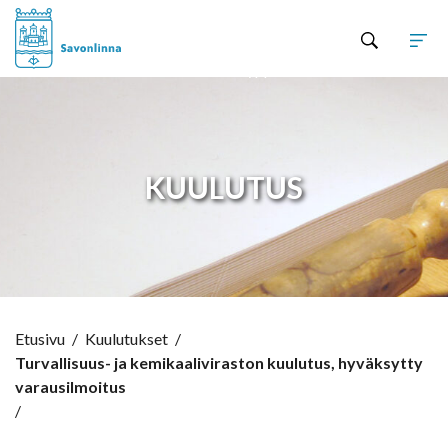
Hyppää sisältöön
KUULUTUS
Etusivu
/
Kuulutukset
/
Turvallisuus- ja kemikaaliviraston kuulutus, hyväksytty
varausilmoitus
/