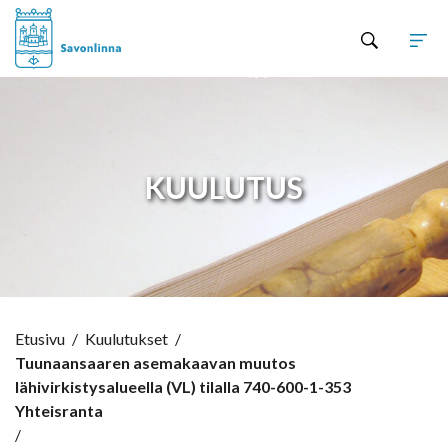
Hyppää sisältöön
KUULUTUS
Etusivu
/
Kuulutukset
/
Tuunaansaaren asemakaavan muutos
lähivirkistysalueella (VL) tilalla 740-600-1-353
Yhteisranta
/