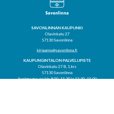
SAVONLINNAN KAUPUNKI
Olavinkatu 27
57130 Savonlinna
kirjaamo@savonlinna.fi
KAUPUNGINTALON PALVELUPISTE
Olavinkatu 27 B, 1.krs
57130 Savonlinna
Avoinna ma-pe klo 9.00–11.30 ja 12.30–15.00
puh. 044 417 4053
KERIMÄEN YHTEISPALVELUPISTE
Kerimäentie 6
58200 Kerimäki