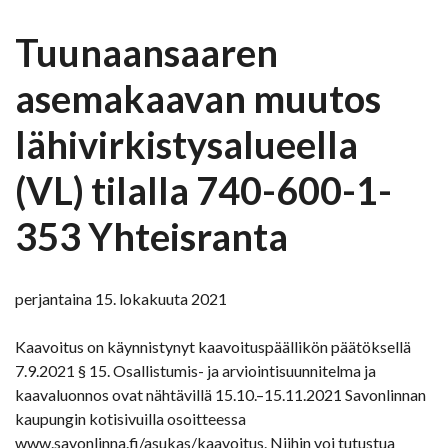
Tuunaansaaren
asemakaavan muutos
lähivirkistysalueella
(VL) tilalla 740-600-1-
353 Yhteisranta
perjantaina 15. lokakuuta 2021
Kaavoitus on käynnistynyt kaavoituspäällikön päätöksellä
7.9.2021 § 15. Osallistumis- ja arviointisuunnitelma ja
kaavaluonnos ovat nähtävillä 15.10.–15.11.2021 Savonlinnan
kaupungin kotisivuilla osoitteessa
www.savonlinna.fi/asukas/kaavoitus. Niihin voi tutustua