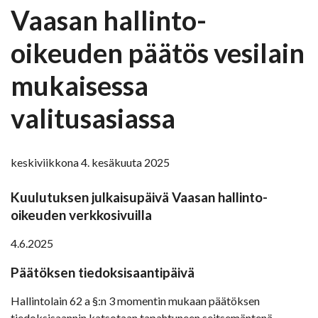
Vaasan hallinto-
oikeuden päätös vesilain
mukaisessa
valitusasiassa
keskiviikkona 4. kesäkuuta 2025
Kuulutuksen julkaisupäivä Vaasan hallinto-
oikeuden verkkosivuilla
4.6.2025
Päätöksen tiedoksisaantipäivä
Hallintolain 62 a §:n 3 momentin mukaan päätöksen
tiedoksisaannin katsotaan tapahtuneen seitsemäntenä