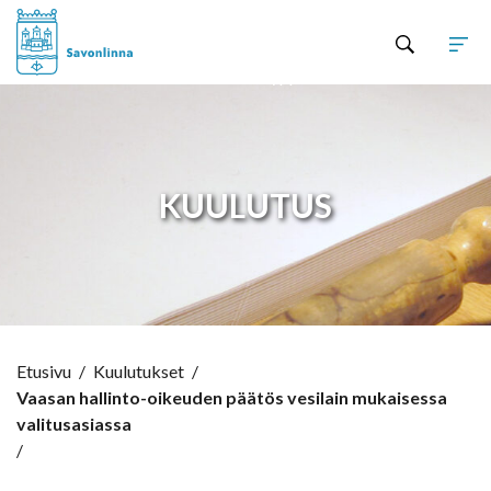
Hyppää sisältöön
KUULUTUS
Etusivu
/
Kuulutukset
/
Vaasan hallinto-oikeuden päätös vesilain mukaisessa
valitusasiassa
/