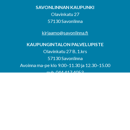
SAVONLINNAN KAUPUNKI
Olavinkatu 27
57130 Savonlinna
kirjaamo@savonlinna.fi
KAUPUNGINTALON PALVELUPISTE
Olavinkatu 27 B, 1.krs
57130 Savonlinna
Avoinna ma-pe klo 9.00–11.30 ja 12.30–15.00
puh. 044 417 4053
KERIMÄEN YHTEISPALVELUPISTE
Kerimäentie 6
58200 Kerimäki
Avoinna ke-to klo 9.00–12.00 ja 12.30–15.00.
PUNKAHARJUN YHTEISPALVELUPISTE
Kauppatie 20