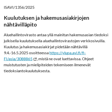
ISAVI/1356/2025
Kuulutuksen ja hakemusasiakirjojen
nähtävilläpito
Aluehallintovirasto antaa yllä mainitun hakemusasian tiedoksi
julkisella kuulutuksella aluehallintovirastojen verkkosivuilla.
Kuulutus ja hakemusasiakirjat pidetään nähtävillä
9.4.-16.5.2025 osoitteessa
https://ylupa.avi.fi/fi-
FI/asia/3088865
, mistä ne ovat luettavissa. Ohjeet
muistutusten ja mielipiteiden tekemiseen ilmenevät
tiedoksiantokuulutuksesta.