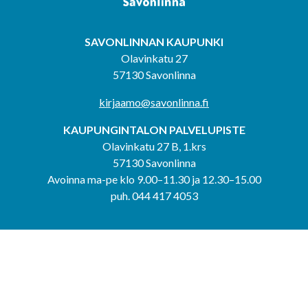
SAVONLINNAN KAUPUNKI
Olavinkatu 27
57130 Savonlinna
kirjaamo@savonlinna.fi
KAUPUNGINTALON PALVELUPISTE
Olavinkatu 27 B, 1.krs
57130 Savonlinna
Avoinna ma-pe klo 9.00–11.30 ja 12.30–15.00
puh. 044 417 4053
KERIMÄEN YHTEISPALVELUPISTE
Kerimäentie 6
58200 Kerimäki
Avoinna ke-to klo 9.00–12.00 ja 12.30–15.00.