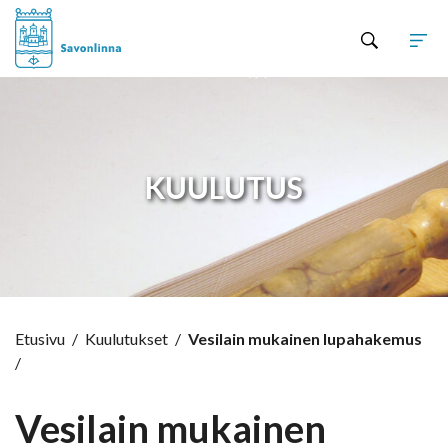
Hyppää sisältöön
KUULUTUS
Etusivu
/
Kuulutukset
/
Vesilain mukainen lupahakemus
/
Vesilain mukainen