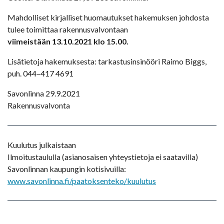
Mahdolliset kirjalliset huomautukset hakemuksen johdosta
tulee toimittaa rakennusvalvontaan
viimeistään 13.10.2021 klo 15.00.
Lisätietoja hakemuksesta: tarkastusinsinööri Raimo Biggs,
puh. 044–417 4691
Savonlinna 29.9.2021
Rakennusvalvonta
Kuulutus julkaistaan
Ilmoitustaululla (asianosaisen yhteystietoja ei saatavilla)
Savonlinnan kaupungin kotisivuilla:
www.savonlinna.fi/paatoksenteko/kuulutus