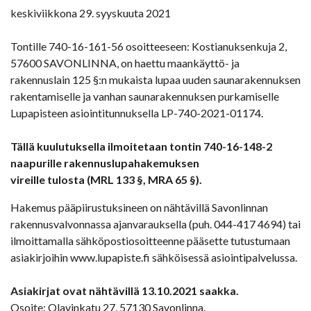
keskiviikkona 29. syyskuuta 2021
Tontille 740-16-161-56 osoitteeseen: Kostianuksenkuja 2,
57600 SAVONLINNA, on haettu maankäyttö- ja
rakennuslain 125 §:n mukaista lupaa uuden saunarakennuksen
rakentamiselle ja vanhan saunarakennuksen purkamiselle
Lupapisteen asiointitunnuksella LP-740-2021-01174.
Tällä kuulutuksella ilmoitetaan tontin 740-16-148-2
naapurille rakennuslupahakemuksen
vireille tulosta (MRL 133 §, MRA 65 §).
Hakemus pääpiirustuksineen on nähtävillä Savonlinnan
rakennusvalvonnassa ajanvarauksella (puh. 044-417 4694) tai
ilmoittamalla sähköpostiosoitteenne pääsette tutustumaan
asiakirjoihin www.lupapiste.fi sähköisessä asiointipalvelussa.
Asiakirjat ovat nähtävillä 13.10.2021 saakka.
Osoite: Olavinkatu 27, 57130 Savonlinna.