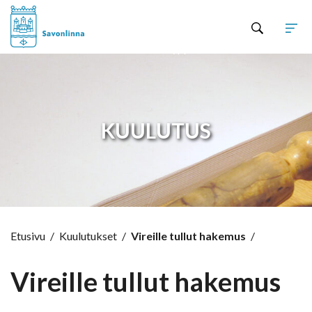
Hyppää sisältöön
KUULUTUS
Etusivu
/
Kuulutukset
/
Vireille tullut hakemus
/
Vireille tullut hakemus