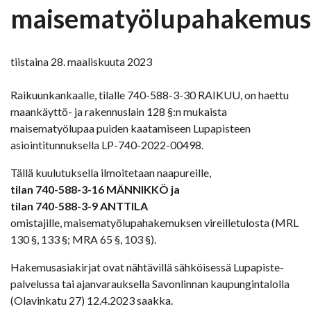
maisematyölupahakemus
tiistaina 28. maaliskuuta 2023
Raikuunkankaalle, tilalle 740-588-3-30 RAIKUU, on haettu
maankäyttö- ja rakennuslain 128 §:n mukaista
maisematyölupaa puiden kaatamiseen Lupapisteen
asiointitunnuksella LP-740-2022-00498.
Tällä kuulutuksella ilmoitetaan naapureille,
tilan 740-588-3-16 MÄNNIKKÖ ja
tilan 740-588-3-9 ANTTILA
omistajille, maisematyölupahakemuksen vireilletulosta (MRL
130 §, 133 §; MRA 65 §, 103 §).
Hakemusasiakirjat ovat nähtävillä sähköisessä Lupapiste-
palvelussa tai ajanvarauksella Savonlinnan kaupungintalolla
(Olavinkatu 27) 12.4.2023 saakka.