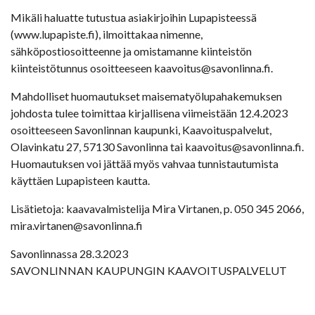
Mikäli haluatte tutustua asiakirjoihin Lupapisteessä
(www.lupapiste.fi), ilmoittakaa nimenne,
sähköpostiosoitteenne ja omistamanne kiinteistön
kiinteistötunnus osoitteeseen kaavoitus@savonlinna.fi.
Mahdolliset huomautukset maisematyölupahakemuksen
johdosta tulee toimittaa kirjallisena viimeistään 12.4.2023
osoitteeseen Savonlinnan kaupunki, Kaavoituspalvelut,
Olavinkatu 27, 57130 Savonlinna tai kaavoitus@savonlinna.fi.
Huomautuksen voi jättää myös vahvaa tunnistautumista
käyttäen Lupapisteen kautta.
Lisätietoja: kaavavalmistelija Mira Virtanen, p. 050 345 2066,
mira.virtanen@savonlinna.fi
Savonlinnassa 28.3.2023
SAVONLINNAN KAUPUNGIN KAAVOITUSPALVELUT