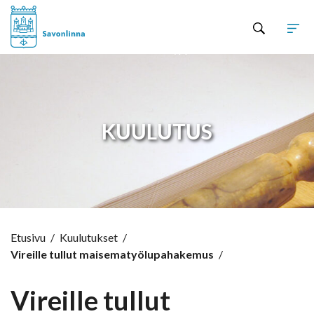
Hyppää sisältöön
KUULUTUS
Etusivu
/
Kuulutukset
/
Vireille tullut maisematyölupahakemus
/
Vireille tullut