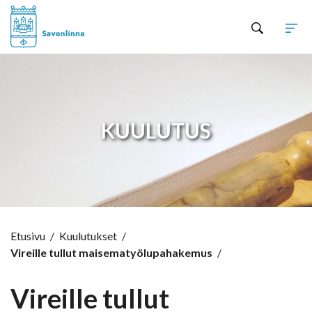
Hyppää sisältöön
KUULUTUS
Etusivu
/
Kuulutukset
/
Vireille tullut maisematyölupahakemus
/
Vireille tullut