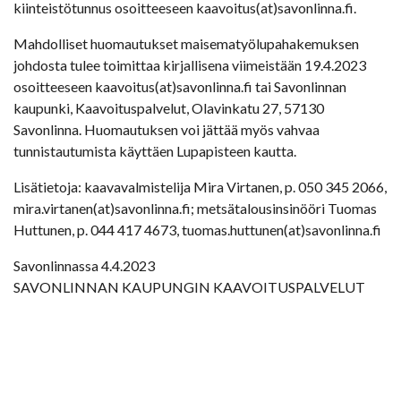
kiinteistötunnus osoitteeseen kaavoitus(at)savonlinna.fi.
Mahdolliset huomautukset maisematyölupahakemuksen
johdosta tulee toimittaa kirjallisena viimeistään 19.4.2023
osoitteeseen kaavoitus(at)savonlinna.fi tai Savonlinnan
kaupunki, Kaavoituspalvelut, Olavinkatu 27, 57130
Savonlinna. Huomautuksen voi jättää myös vahvaa
tunnistautumista käyttäen Lupapisteen kautta.
Lisätietoja: kaavavalmistelija Mira Virtanen, p. 050 345 2066,
mira.virtanen(at)savonlinna.fi; metsätalousinsinööri Tuomas
Huttunen, p. 044 417 4673, tuomas.huttunen(at)savonlinna.fi
Savonlinnassa 4.4.2023
SAVONLINNAN KAUPUNGIN KAAVOITUSPALVELUT