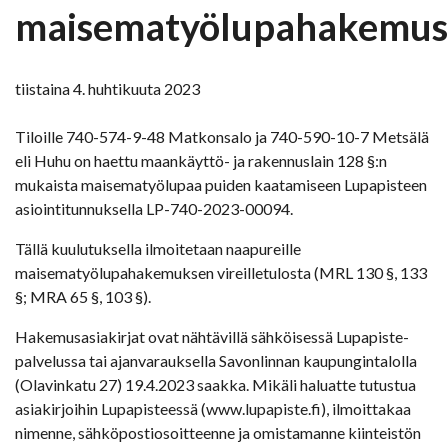
maisematyölupahakemus
tiistaina 4. huhtikuuta 2023
Tiloille 740-574-9-48 Matkonsalo ja 740-590-10-7 Metsälä
eli Huhu on haettu maankäyttö- ja rakennuslain 128 §:n
mukaista maisematyölupaa puiden kaatamiseen Lupapisteen
asiointitunnuksella LP-740-2023-00094.
Tällä kuulutuksella ilmoitetaan naapureille
maisematyölupahakemuksen vireilletulosta (MRL 130 §, 133
§; MRA 65 §, 103 §).
Hakemusasiakirjat ovat nähtävillä sähköisessä Lupapiste-
palvelussa tai ajanvarauksella Savonlinnan kaupungintalolla
(Olavinkatu 27) 19.4.2023 saakka. Mikäli haluatte tutustua
asiakirjoihin Lupapisteessä (www.lupapiste.fi), ilmoittakaa
nimenne, sähköpostiosoitteenne ja omistamanne kiinteistön