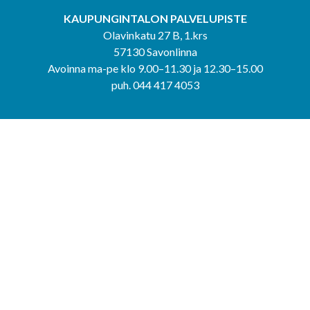
KAUPUNGINTALON PALVELUPISTE
Olavinkatu 27 B, 1.krs
57130 Savonlinna
Avoinna ma-pe klo 9.00–11.30 ja 12.30–15.00
puh. 044 417 4053
KERIMÄEN YHTEISPALVELUPISTE
Kerimäentie 6
58200 Kerimäki
Avoinna ke-to klo 9.00–12.00 ja 12.30–15.00.
PUNKAHARJUN YHTEISPALVELUPISTE
Kauppatie 20
58500 Punkaharju
Avoinna ma-ti klo 9.00–12.00 ja 12.30–15.30.
Saavutettavuusseloste