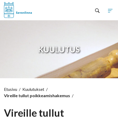
Hyppää sisältöön
KUULUTUS
Etusivu
/
Kuulutukset
/
Vireille tullut poikkeamishakemus
/
Vireille tullut