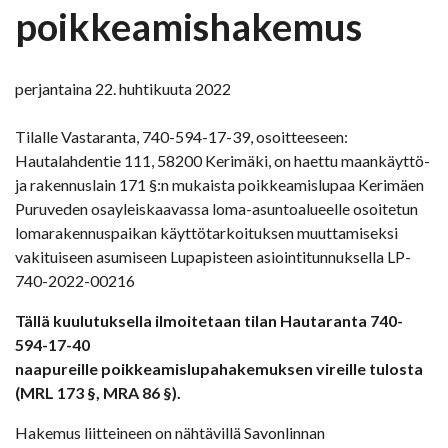
poikkeamishakemus
perjantaina 22. huhtikuuta 2022
Tilalle Vastaranta, 740-594-17-39, osoitteeseen:
Hautalahdentie 111, 58200 Kerimäki, on haettu maankäyttö-
ja rakennuslain 171 §:n mukaista poikkeamislupaa Kerimäen
Puruveden osayleiskaavassa loma-asuntoalueelle osoitetun
lomarakennuspaikan käyttötarkoituksen muuttamiseksi
vakituiseen asumiseen Lupapisteen asiointitunnuksella LP-
740-2022-00216
Tällä kuulutuksella ilmoitetaan tilan Hautaranta 740-
594-17-40
naapureille poikkeamislupahakemuksen vireille tulosta
(MRL 173 §, MRA 86 §).
Hakemus liitteineen on nähtävillä Savonlinnan