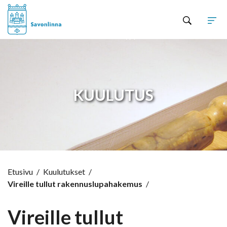
Hyppää sisältöön
KUULUTUS
Etusivu
/
Kuulutukset
/
Vireille tullut rakennuslupahakemus
/
Vireille tullut