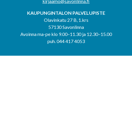
kirjaamo@savonlinna.fi
KAUPUNGINTALON PALVELUPISTE
Olavinkatu 27 B, 1.krs
57130 Savonlinna
Avoinna ma-pe klo 9.00–11.30 ja 12.30–15.00
puh. 044 417 4053
KERIMÄEN YHTEISPALVELUPISTE
Kerimäentie 6
58200 Kerimäki
Avoinna ke-to klo 9.00–12.00 ja 12.30–15.00.
PUNKAHARJUN YHTEISPALVELUPISTE
Kauppatie 20
58500 Punkaharju
Avoinna ma-ti klo 9.00–12.00 ja 12.30–15.30.