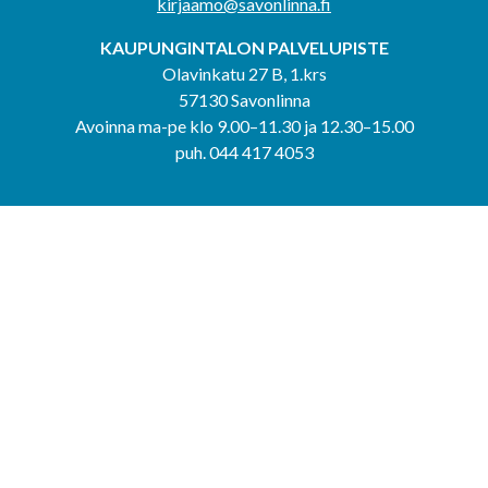
kirjaamo@savonlinna.fi
KAUPUNGINTALON PALVELUPISTE
Olavinkatu 27 B, 1.krs
57130 Savonlinna
Avoinna ma-pe klo 9.00–11.30 ja 12.30–15.00
puh. 044 417 4053
KERIMÄEN YHTEISPALVELUPISTE
Kerimäentie 6
58200 Kerimäki
Avoinna ke-to klo 9.00–12.00 ja 12.30–15.00.
PUNKAHARJUN YHTEISPALVELUPISTE
Kauppatie 20
58500 Punkaharju
Avoinna ma-ti klo 9.00–12.00 ja 12.30–15.30.