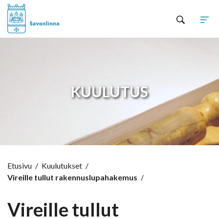
Hyppää sisältöön
KUULUTUS
Etusivu
/
Kuulutukset
/
Vireille tullut rakennuslupahakemus
/
Vireille tullut