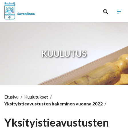
Hyppää sisältöön
KUULUTUS
Etusivu
/
Kuulutukset
/
Yksityistieavustusten hakeminen vuonna 2022
/
Yksityistieavustusten