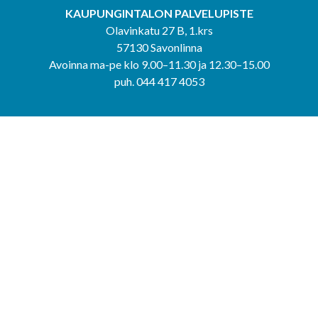
KAUPUNGINTALON PALVELUPISTE
Olavinkatu 27 B, 1.krs
57130 Savonlinna
Avoinna ma-pe klo 9.00–11.30 ja 12.30–15.00
puh. 044 417 4053
KERIMÄEN YHTEISPALVELUPISTE
Kerimäentie 6
58200 Kerimäki
Avoinna ke-to klo 9.00–12.00 ja 12.30–15.00.
PUNKAHARJUN YHTEISPALVELUPISTE
Kauppatie 20
58500 Punkaharju
Avoinna ma-ti klo 9.00–12.00 ja 12.30–15.30.
Saavutettavuusseloste