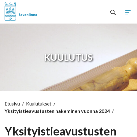
Hyppää sisältöön
KUULUTUS
Etusivu
/
Kuulutukset
/
Yksityistieavustusten hakeminen vuonna 2024
/
Yksityistieavustusten