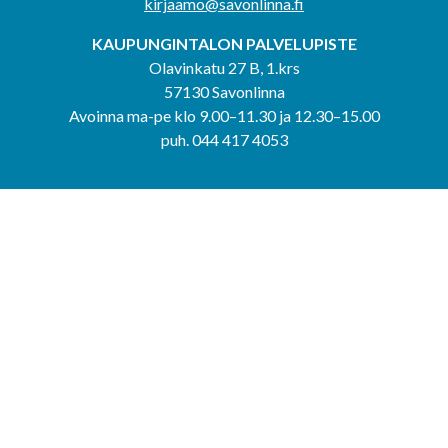
kirjaamo@savonlinna.fi
KAUPUNGINTALON PALVELUPISTE
Olavinkatu 27 B, 1.krs
57130 Savonlinna
Avoinna ma-pe klo 9.00–11.30 ja 12.30–15.00
puh. 044 417 4053
KERIMÄEN YHTEISPALVELUPISTE
Kerimäentie 6
58200 Kerimäki
Avoinna ke-to klo 9.00–12.00 ja 12.30–15.00.
PUNKAHARJUN YHTEISPALVELUPISTE
Kauppatie 20
58500 Punkaharju
Avoinna ma-ti klo 9.00–12.00 ja 12.30–15.30.