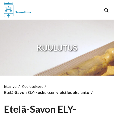
Hyppää sisältöön
KUULUTUS
Etusivu
/
Kuulutukset
/
Etelä-Savon ELY-keskuksen yleistiedoksianto
/
Etelä-Savon ELY-