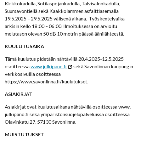
Kirkkokadulla, Sotilaspojankadulla, Talvisalonkadulla,
Suursavontiellä sekä Kaakkolammen asfalttiasemalla
19.5.2025 – 29.5.2025 välisenä aikana. Työskentelyaika
arkisin kello 18:00 – 06:00. Ilmoituksessa on arvioitu
melutason olevan 50 dB 10 metrin päässä äänilähteestä.
KUULUTUSAIKA
Tämä kuulutus pidetään nähtävillä 28.4.2025-12.5.2025
osoitteessa
www.julkipano.fi
sekä Savonlinnan kaupungin
verkkosivuilla osoitteessa
https://www.savonlinna.fi/kuulutukset.
ASIAKIRJAT
Asiakirjat ovat kuulutusaikana nähtävillä osoitteessa www.
julkipano.fi sekä ympäristönsuojelupalveluissa osoitteessa
Olavinkatu 27, 57130 Savonlinna.
MUISTUTUKSET