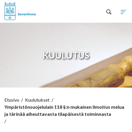
Hyppää sisältöön
KUULUTUS
Etusivu
/
Kuulutukset
/
Ympäristönsuojelulain 118 §:n mukainen ilmoitus melua
ja tärinää aiheuttavasta tilapäisestä toiminnasta
/