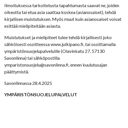
Ilmoituksessa tarkoitetusta tapahtumasta saavat ne, joiden
oikeutta tai etua asia saattaa koskea (asianosaiset), tehdä
kirjallisen muistutuksen. Myös muut kuin asianosaiset voivat
esittää mielipiteitään asiasta.
Muistutukset ja mielipiteet tulee tehdä kirjallisesti joko
sähköisesti osoitteessa www.julkipano.fi, tai osoittamalla
ympäristönsuojelupalveluille (Olavinkatu 27, 57130
Savonlinna) tai sähköpostilla
ymparistonsuojelu@savonlinna.fi, ennen kuulutusajan
päättymistä.
Savonlinnassa 28.4.2025
YMPÄRISTÖNSUOJELUPALVELUT