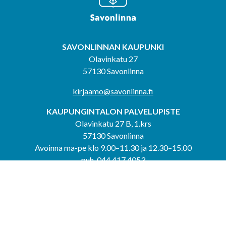
SAVONLINNAN KAUPUNKI
Olavinkatu 27
57130 Savonlinna
kirjaamo@savonlinna.fi
KAUPUNGINTALON PALVELUPISTE
Olavinkatu 27 B, 1.krs
57130 Savonlinna
Avoinna ma-pe klo 9.00–11.30 ja 12.30–15.00
puh. 044 417 4053
KERIMÄEN YHTEISPALVELUPISTE
Kerimäentie 6
58200 Kerimäki