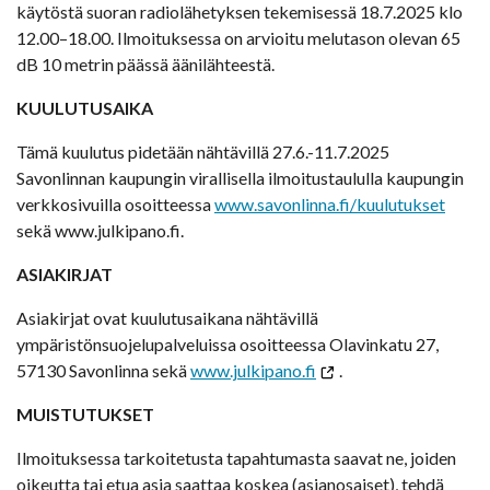
käytöstä suoran radiolähetyksen tekemisessä 18.7.2025 klo
12.00–18.00. Ilmoituksessa on arvioitu melutason olevan 65
dB 10 metrin päässä äänilähteestä.
KUULUTUSAIKA
Tämä kuulutus pidetään nähtävillä 27.6.-11.7.2025
Savonlinnan kaupungin virallisella ilmoitustaululla kaupungin
verkkosivuilla osoitteessa
www.savonlinna.fi/kuulutukset
sekä www.julkipano.fi.
ASIAKIRJAT
Asiakirjat ovat kuulutusaikana nähtävillä
ympäristönsuojelupalveluissa osoitteessa Olavinkatu 27,
57130 Savonlinna sekä
www.julkipano.fi
.
MUISTUTUKSET
Ilmoituksessa tarkoitetusta tapahtumasta saavat ne, joiden
oikeutta tai etua asia saattaa koskea (asianosaiset), tehdä