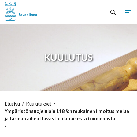
Hyppää sisältöön
KUULUTUS
Etusivu
/
Kuulutukset
/
Ympäristönsuojelulain 118 §:n mukainen ilmoitus melua
ja tärinää aiheuttavasta tilapäisestä toiminnasta
/