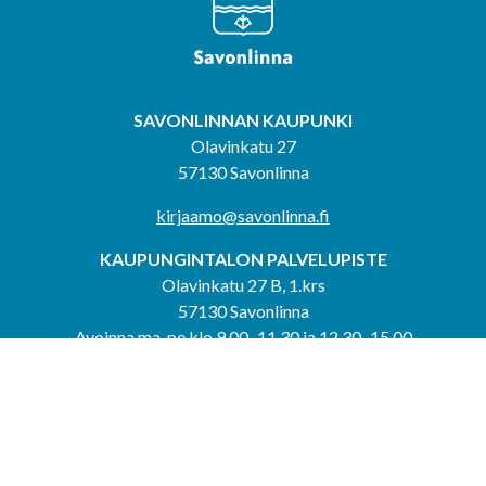
SAVONLINNAN KAUPUNKI
Olavinkatu 27
57130 Savonlinna
kirjaamo@savonlinna.fi
KAUPUNGINTALON PALVELUPISTE
Olavinkatu 27 B, 1.krs
57130 Savonlinna
Avoinna ma-pe klo 9.00–11.30 ja 12.30–15.00
puh. 044 417 4053
KERIMÄEN YHTEISPALVELUPISTE
Kerimäentie 6
58200 Kerimäki