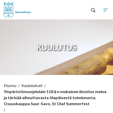
Hyppää sisältöön
KUULUTUS
Etusivu
/
Kuulutukset
/
Ympäristönsuojelulain 118 §:n mukainen ilmoitus melua
ja tärinää aiheuttavasta tilapäisestä toiminnasta,
Osuuskauppa Suur-Savo, St Olaf Summerfest
/