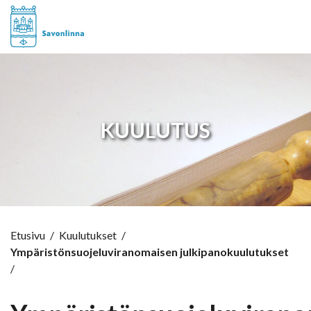
Hyppää sisältöön
KUULUTUS
Etusivu
/
Kuulutukset
/
Ympäristönsuojeluviranomaisen julkipanokuulutukset
/