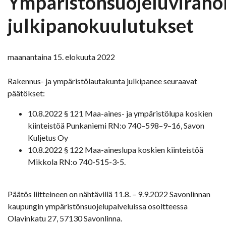
Ympäristönsuojeluviran
julkipanokuulutukset
maanantaina 15. elokuuta 2022
Rakennus- ja ympäristölautakunta julkipanee seuraavat
päätökset:
10.8.2022 § 121 Maa-aines- ja ympäristölupa koskien
kiinteistöä Punkaniemi RN:o 740–598–9–16, Savon
Kuljetus Oy
10.8.2022 § 122 Maa-aineslupa koskien kiinteistöä
Mikkola RN:o 740-515-3-5.
Päätös liitteineen on nähtävillä 11.8. – 9.9.2022 Savonlinnan
kaupungin ympäristönsuojelupalveluissa osoitteessa
Olavinkatu 27, 57130 Savonlinna.