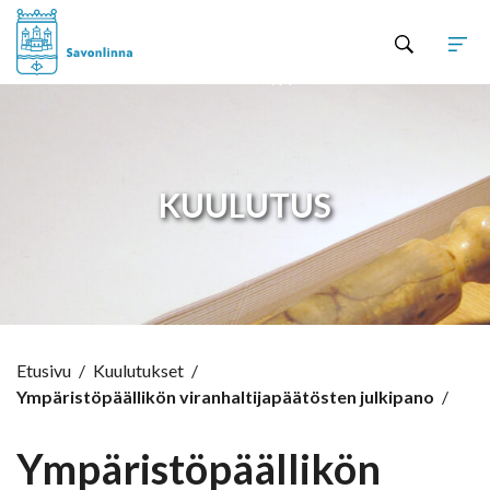
Hyppää sisältöön
KUULUTUS
Etusivu
/
Kuulutukset
/
Ympäristöpäällikön viranhaltijapäätösten julkipano
/
Ympäristöpäällikön