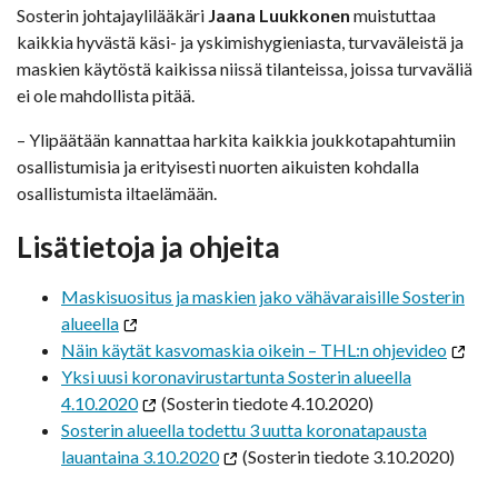
Sosterin johtajaylilääkäri
Jaana Luukkonen
muistuttaa
kaikkia hyvästä käsi- ja yskimishygieniasta, turvaväleistä ja
maskien käytöstä kaikissa niissä tilanteissa, joissa turvaväliä
ei ole mahdollista pitää.
– Ylipäätään kannattaa harkita kaikkia joukkotapahtumiin
osallistumisia ja erityisesti nuorten aikuisten kohdalla
osallistumista iltaelämään.
Lisätietoja ja ohjeita
Maskisuositus ja maskien jako vähävaraisille Sosterin
alueella
Näin käytät kasvomaskia oikein – THL:n ohjevideo
Yksi uusi koronavirustartunta Sosterin alueella
4.10.2020
(Sosterin tiedote 4.10.2020)
Sosterin alueella todettu 3 uutta koronatapausta
lauantaina 3.10.2020
(Sosterin tiedote 3.10.2020)