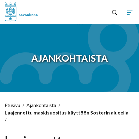
Hyppää sisältöön
AJANKOHTAISTA
Etusivu
/
Ajankohtaista
/
Laajennettu maskisuositus käyttöön Sosterin alueella
/