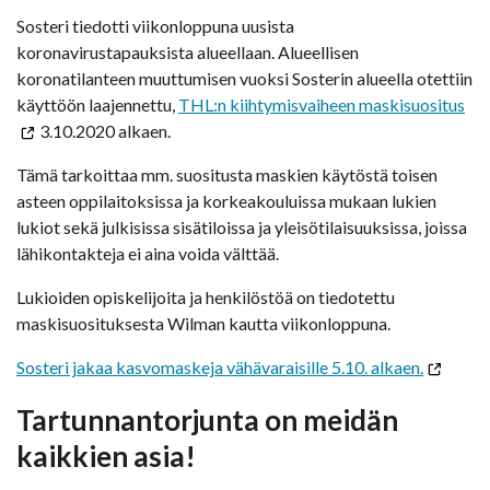
Sosteri tiedotti viikonloppuna uusista
koronavirustapauksista alueellaan. Alueellisen
koronatilanteen muuttumisen vuoksi Sosterin alueella otettiin
käyttöön laajennettu,
THL:n kiihtymisvaiheen maskisuositus
3.10.2020 alkaen.
Tämä tarkoittaa mm. suositusta maskien käytöstä toisen
asteen oppilaitoksissa ja korkeakouluissa mukaan lukien
lukiot sekä julkisissa sisätiloissa ja yleisötilaisuuksissa, joissa
lähikontakteja ei aina voida välttää.
Lukioiden opiskelijoita ja henkilöstöä on tiedotettu
maskisuosituksesta Wilman kautta viikonloppuna.
Sosteri jakaa kasvomaskeja vähävaraisille 5.10. alkaen.
Tartunnantorjunta on meidän
kaikkien asia!